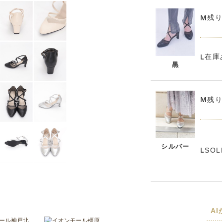
残
M
在庫
L
黒
残
M
シルバー
SOL
L
A