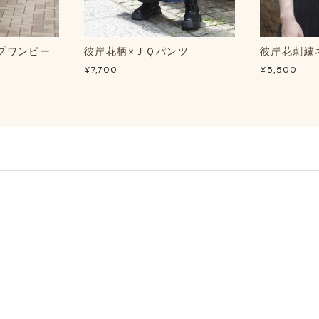
プワンピー
彼岸花柄×ＪＱパンツ
彼岸花刺繍
¥7,700
¥5,500