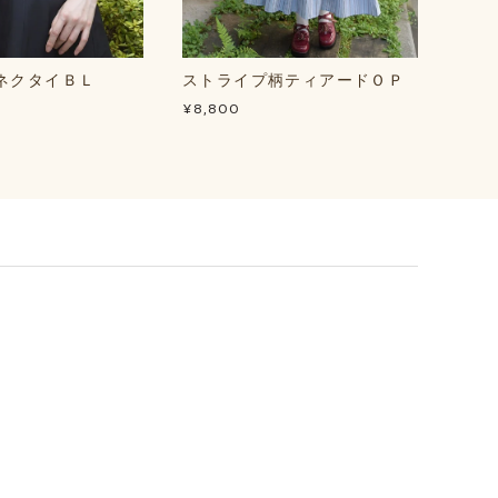
ネクタイＢＬ
ストライプ柄ティアードＯＰ
ルミ
Ｋ
¥8,800
¥7,15