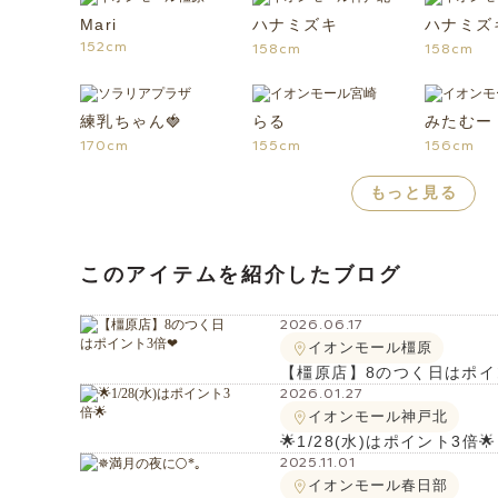
Mari
ハナミズキ
ハナミズ
152cm
158cm
158cm
練乳ちゃん🍓
らる
みたむー
170cm
155cm
156cm
もっと見る
このアイテムを紹介したブログ
2026.06.17
イオンモール橿原
【橿原店】8のつく日はポイン
2026.01.27
イオンモール神戸北
🌟1/28(水)はポイント3倍🌟
2025.11.01
イオンモール春日部