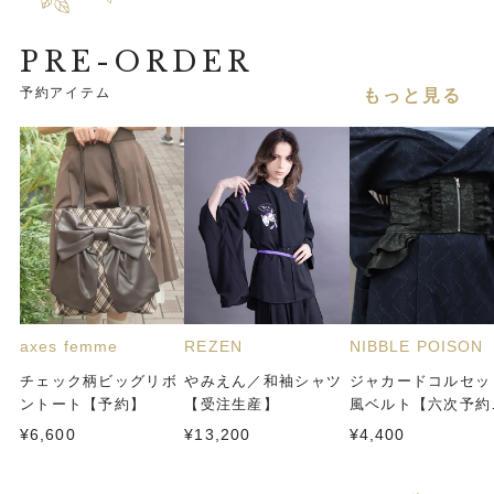
PRE-ORDER
予約アイテム
もっと見る
axes femme
REZEN
NIBBLE POISON
チェック柄ビッグリボ
やみえん／和袖シャツ
ジャカードコルセッ
ントート【予約】
【受注生産】
風ベルト【六次予約
8月中旬頃お届け予
¥6,600
¥13,200
¥4,400
定】