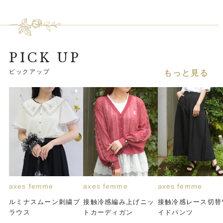
PICK UP
ピックアップ
もっと見る
axes femme
axes femme
axes femme
ルミナスムーン刺繍ブ
接触冷感編み上げニッ
接触冷感レース切替
ラウス
トカーディガン
イドパンツ