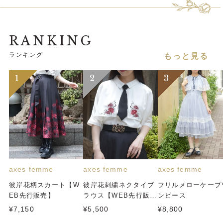
RANKING
ランキング
もっと見る
axes femme
axes femme
axes femme
彼岸花柄スカート【W
彼岸花刺繍ネクタイブ
フリルメローケープ
EB先行販売】
ラウス【WEB先行販
ンピース
売】
¥7,150
¥5,500
¥8,800