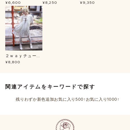
プＢＬ
ース
ュテールＳＫ
¥6,600
¥8,250
¥9,350
２ｗａｙチュール
チュニック
¥8,800
関連アイテムをキーワードで探す
残りわずか
新色追加
お気に入り500↑
お気に入り1000↑