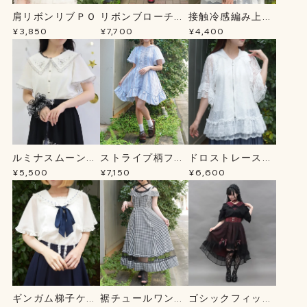
肩リボンリブＰＯ
リボンブローチ薔
接触冷感編み上げ
薇刺繍ＯＰ
ニットＣＤ
¥3,850
¥7,700
¥4,400
ルミナスムーン刺
ストライプ柄フー
ドロストレースパ
繍ブラウス
ドシャツＯＰ
ーカー
¥5,500
¥7,150
¥6,600
ギンガム梯子ケー
裾チュールワンピ
ゴシックフィッシ