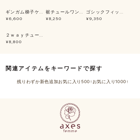
ギンガム梯子ケー
裾チュールワンピ
ゴシックフィッシ
プＢＬ
ース
ュテールＳＫ
¥6,600
¥8,250
¥9,350
２ｗａｙチュール
チュニック
¥8,800
関連アイテムをキーワードで探す
残りわずか
新色追加
お気に入り500↑
お気に入り1000↑