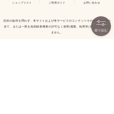
ショップリスト
ご利用ガイド
お問い合わせ
目的の如何を問わず、本サイトおよび本サービスのコンテンツその他掲載内容の
全て、または一部を知的財産権者の許可なく使用(複製、転用等)することはでき
絞り込む
ません。
TOP
株式会社アイジーエー
住所:〒915-0052 福井県越前市矢放町13-8-9