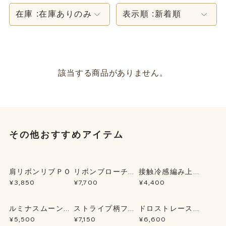
在庫 :
在庫ありのみ
表示順 :
新着順
該当する商品がありません。
その他おすすめアイテム
肩リボンリブＰＯ
リボンブローチ薔
接触冷感編み上げ
薇刺繍ＯＰ
ニットＣＤ
¥3,850
¥7,700
¥4,400
ルミナスムーン刺
ストライプ柄フー
ドロストレースパ
繍ブラウス
ドシャツＯＰ
ーカー
¥5,500
¥7,150
¥6,600