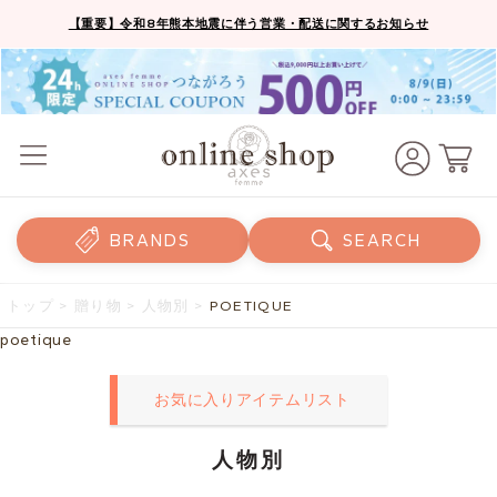
【重要】令和8年熊本地震に伴う営業・配送に関するお知らせ
BRANDS
SEARCH
トップ
>
贈り物
>
人物別
>
POETIQUE
poetique
お気に入りアイテムリスト
人物別