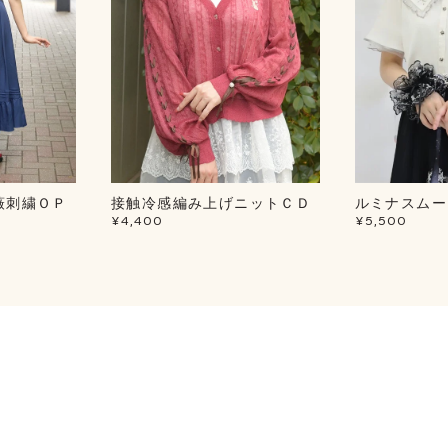
薇刺繍ＯＰ
接触冷感編み上げニットＣＤ
ルミナスムー
¥4,400
¥5,500