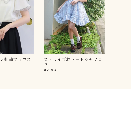
ン刺繍ブラウス
ストライプ柄フードシャツＯ
２ｗａ
¥8,800
Ｐ
¥7,150