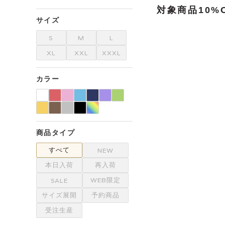
対象商品10%
サイズ
S
M
L
XL
XXL
XXXL
カラー
商品タイプ
すべて
NEW
本日入荷
再入荷
WEB限定
SALE
サイズ展開
予約商品
受注生産