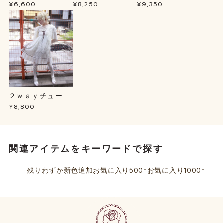
プＢＬ
ース
ュテールＳＫ
¥6,600
¥8,250
¥9,350
２ｗａｙチュール
チュニック
¥8,800
関連アイテムをキーワードで探す
残りわずか
新色追加
お気に入り500↑
お気に入り1000↑