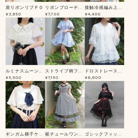
肩リボンリブＰＯ
リボンブローチ薔
接触冷感編み上げ
薇刺繍ＯＰ
ニットＣＤ
¥3,850
¥7,700
¥4,400
ルミナスムーン刺
ストライプ柄フー
ドロストレースパ
繍ブラウス
ドシャツＯＰ
ーカー
¥5,500
¥7,150
¥6,600
ギンガム梯子ケー
裾チュールワンピ
ゴシックフィッシ