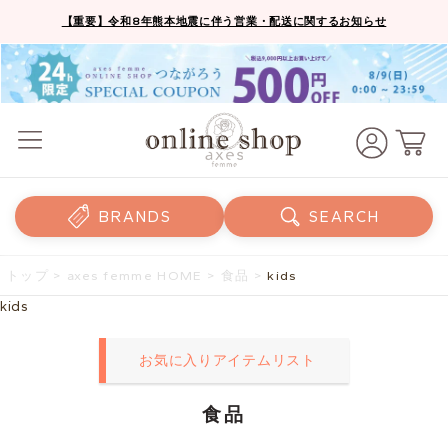
【重要】令和8年熊本地震に伴う営業・配送に関するお知らせ
BRANDS
SEARCH
トップ
>
axes femme HOME
>
食品
>
kids
kids
お気に入りアイテムリスト
食品