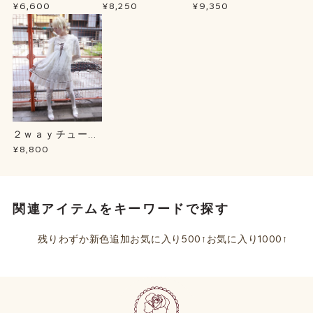
プＢＬ
ース
ュテールＳＫ
¥6,600
¥8,250
¥9,350
２ｗａｙチュール
チュニック
¥8,800
関連アイテムをキーワードで探す
残りわずか
新色追加
お気に入り500↑
お気に入り1000↑