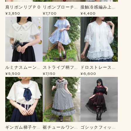
肩リボンリブＰＯ
リボンブローチ薔
接触冷感編み上げ
薇刺繍ＯＰ
ニットＣＤ
¥3,850
¥7,700
¥4,400
ルミナスムーン刺
ストライプ柄フー
ドロストレースパ
繍ブラウス
ドシャツＯＰ
ーカー
¥5,500
¥7,150
¥6,600
ギンガム梯子ケー
裾チュールワンピ
ゴシックフィッシ