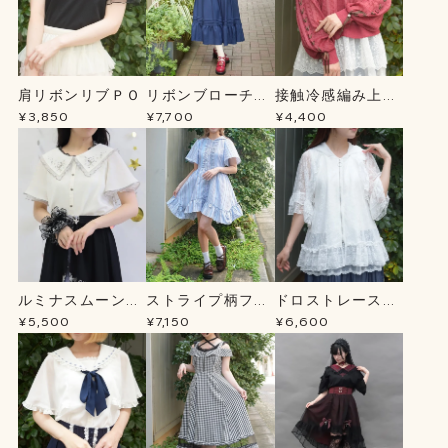
肩リボンリブＰＯ
リボンブローチ薔
接触冷感編み上げ
薇刺繍ＯＰ
ニットＣＤ
¥3,850
¥7,700
¥4,400
ルミナスムーン刺
ストライプ柄フー
ドロストレースパ
繍ブラウス
ドシャツＯＰ
ーカー
¥5,500
¥7,150
¥6,600