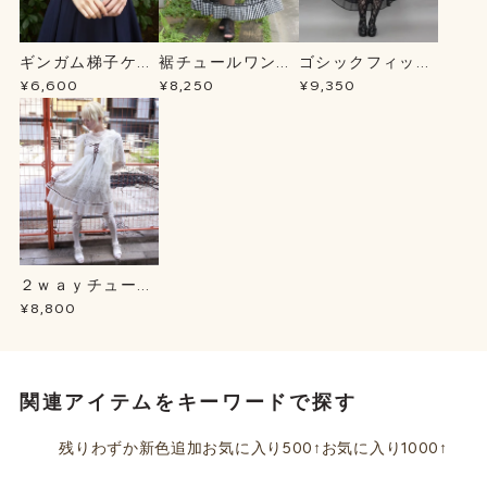
ギンガム梯子ケー
裾チュールワンピ
ゴシックフィッシ
プＢＬ
ース
ュテールＳＫ
¥6,600
¥8,250
¥9,350
２ｗａｙチュール
チュニック
¥8,800
関連アイテムをキーワードで探す
残りわずか
新色追加
お気に入り500↑
お気に入り1000↑