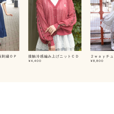
薇刺繍ＯＰ
接触冷感編み上げニットＣＤ
２ｗａｙチュ
¥4,400
¥8,800