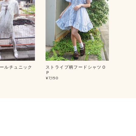
ールチュニック
ストライプ柄フードシャツＯ
ルミナ
¥5,500
Ｐ
¥7,150