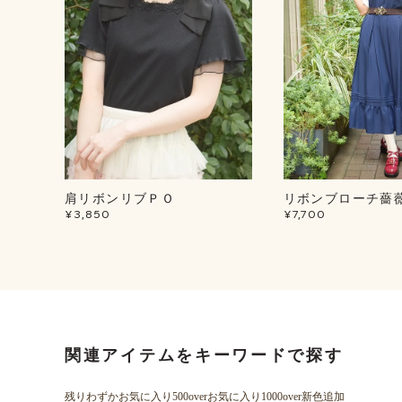
肩リボンリブＰＯ
リボンブローチ薔
¥3,850
¥7,700
関連アイテムをキーワードで探す
残りわずか
お気に入り500over
お気に入り1000over
新色追加