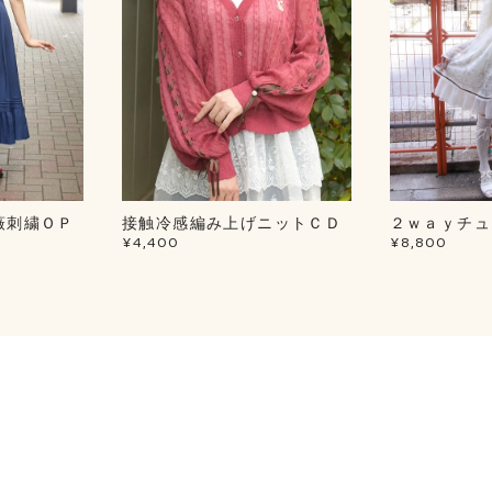
薇刺繍ＯＰ
接触冷感編み上げニットＣＤ
２ｗａｙチュ
¥4,400
¥8,800