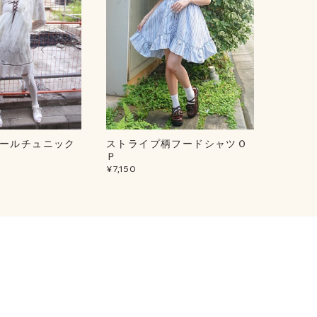
ールチュニック
ストライプ柄フードシャツＯ
ルミナ
¥5,500
Ｐ
¥7,150