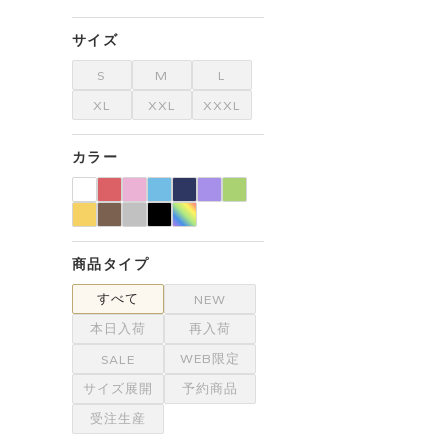
サイズ
S
M
L
XL
XXL
XXXL
カラー
商品タイプ
すべて
NEW
本日入荷
再入荷
WEB限定
SALE
サイズ展開
予約商品
受注生産