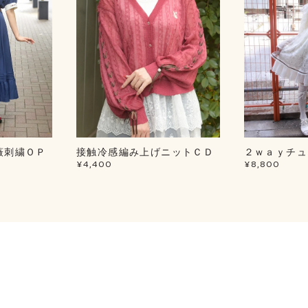
薇刺繍ＯＰ
接触冷感編み上げニットＣＤ
２ｗａｙチュ
¥4,400
¥8,800