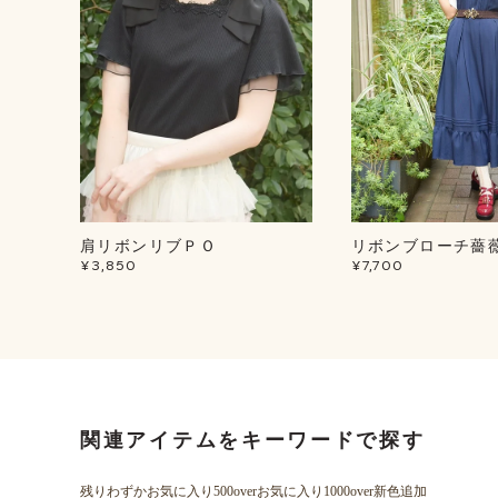
肩リボンリブＰＯ
リボンブローチ薔
¥3,850
¥7,700
関連アイテムをキーワードで探す
残りわずか
お気に入り500over
お気に入り1000over
新色追加