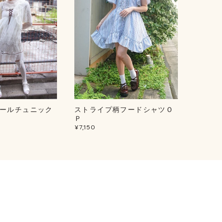
ールチュニック
ストライプ柄フードシャツＯ
ルミナ
¥5,500
Ｐ
¥7,150