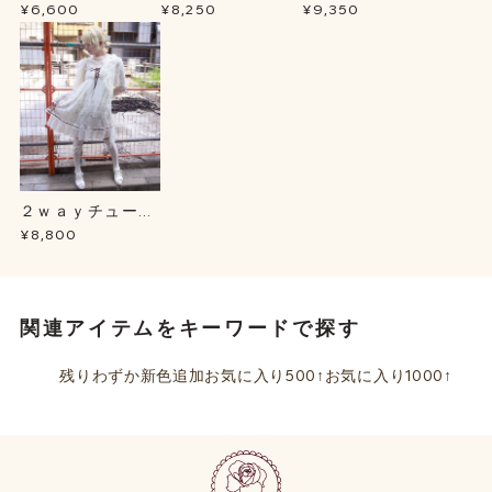
プＢＬ
ース
ュテールＳＫ
¥6,600
¥8,250
¥9,350
２ｗａｙチュール
チュニック
¥8,800
関連アイテムをキーワードで探す
残りわずか
新色追加
お気に入り500↑
お気に入り1000↑