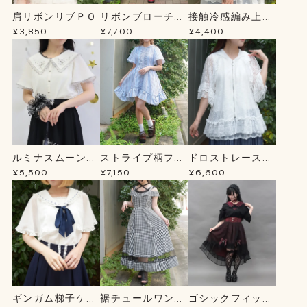
肩リボンリブＰＯ
リボンブローチ薔
接触冷感編み上げ
薇刺繍ＯＰ
ニットＣＤ
¥3,850
¥7,700
¥4,400
ルミナスムーン刺
ストライプ柄フー
ドロストレースパ
繍ブラウス
ドシャツＯＰ
ーカー
¥5,500
¥7,150
¥6,600
ギンガム梯子ケー
裾チュールワンピ
ゴシックフィッシ