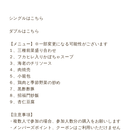
シングルはこちら
ダブルはこちら
【メニュー】※一部変更になる可能性がございます
１、三種前菜盛り合わせ
２、フカヒレ入りかぼちゃスープ
３、海老のチリソース
４、肉焼売
５、小籠包
６、鶏肉と季節野菜の炒め
７、黒酢酢豚
８、招福門炒飯
９、杏仁豆腐
【注意事項】
・複数人で参加の場合、参加人数分の購入をお願いします
・メンバーズポイント、クーポンはご利用いただけません