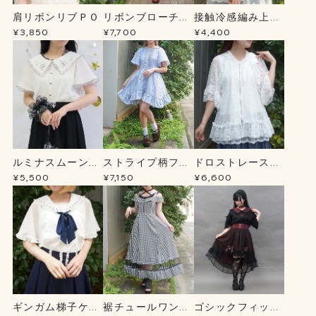
肩リボンリブＰＯ
リボンブローチ薔
接触冷感編み上げ
薇刺繍ＯＰ
ニットＣＤ
¥3,850
¥7,700
¥4,400
ルミナスムーン刺
ストライプ柄フー
ドロストレースパ
繍ブラウス
ドシャツＯＰ
ーカー
¥5,500
¥7,150
¥6,600
ギンガム梯子ケー
裾チュールワンピ
ゴシックフィッシ