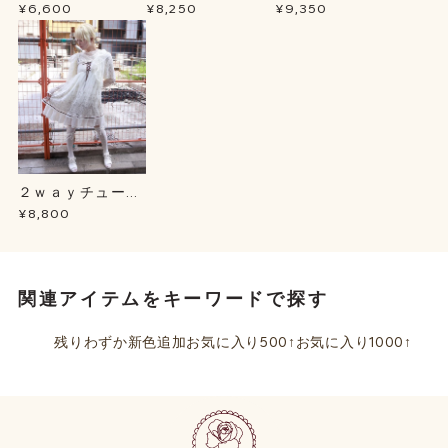
プＢＬ
ース
ュテールＳＫ
¥6,600
¥8,250
¥9,350
２ｗａｙチュール
チュニック
¥8,800
関連アイテムをキーワードで探す
残りわずか
新色追加
お気に入り500↑
お気に入り1000↑