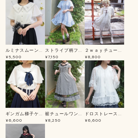
ルミナスムーン刺
ストライプ柄フー
２ｗａｙチュール
繍ブラウス
ドシャツＯＰ
チュニック
¥5,500
¥7,150
¥8,800
ギンガム梯子ケー
裾チュールワンピ
ドロストレースパ
プＢＬ
ース
ーカー
¥6,600
¥8,250
¥6,600