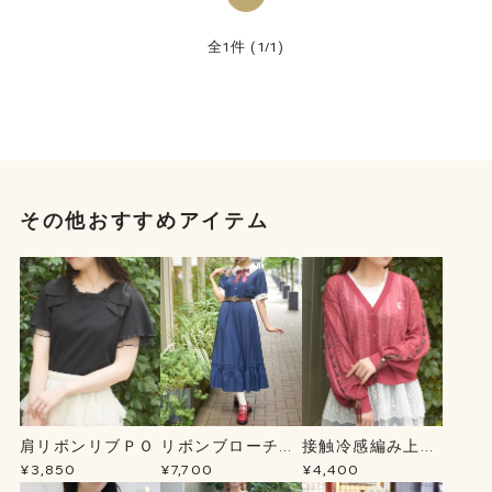
全1件 (1/1)
その他おすすめアイテム
肩リボンリブＰＯ
リボンブローチ薔
接触冷感編み上げ
薇刺繍ＯＰ
ニットＣＤ
¥3,850
¥7,700
¥4,400