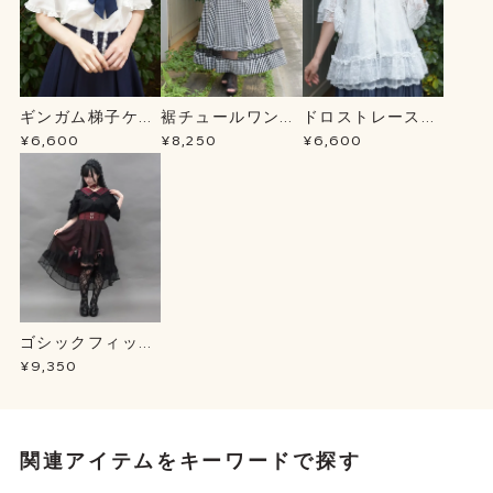
ギンガム梯子ケー
裾チュールワンピ
ドロストレースパ
プＢＬ
ース
ーカー
¥6,600
¥8,250
¥6,600
ゴシックフィッシ
ュテールＳＫ
¥9,350
関連アイテムをキーワードで探す