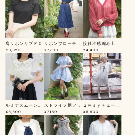
肩リボンリブＰＯ
リボンブローチ薔
接触冷感編み上げ
薇刺繍ＯＰ
ニットＣＤ
¥3,850
¥7,700
¥4,400
ルミナスムーン刺
ストライプ柄フー
２ｗａｙチュール
繍ブラウス
ドシャツＯＰ
チュニック
¥5,500
¥7,150
¥8,800