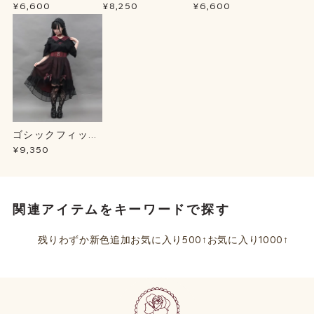
プＢＬ
ース
ーカー
¥6,600
¥8,250
¥6,600
ゴシックフィッシ
ュテールＳＫ
¥9,350
関連アイテムをキーワードで探す
残りわずか
新色追加
お気に入り500↑
お気に入り1000↑