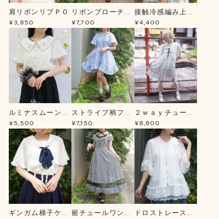
肩リボンリブＰＯ
リボンブローチ薔
接触冷感編み上げ
薇刺繍ＯＰ
ニットＣＤ
¥3,850
¥7,700
¥4,400
ルミナスムーン刺
ストライプ柄フー
２ｗａｙチュール
繍ブラウス
ドシャツＯＰ
チュニック
¥5,500
¥7,150
¥8,800
ギンガム梯子ケー
裾チュールワンピ
ドロストレースパ