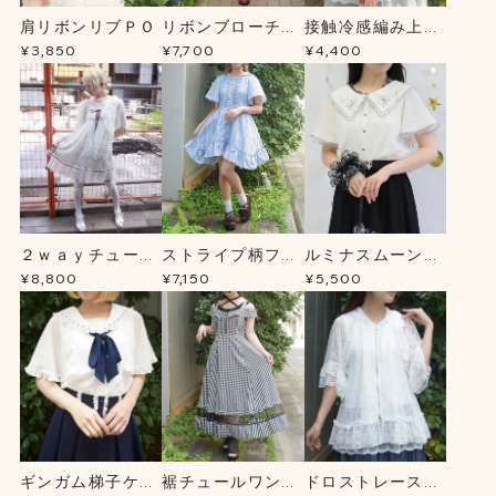
肩リボンリブＰＯ
リボンブローチ薔
接触冷感編み上げ
薇刺繍ＯＰ
ニットＣＤ
¥3,850
¥7,700
¥4,400
２ｗａｙチュール
ストライプ柄フー
ルミナスムーン刺
チュニック
ドシャツＯＰ
繍ブラウス
¥8,800
¥7,150
¥5,500
ギンガム梯子ケー
裾チュールワンピ
ドロストレースパ