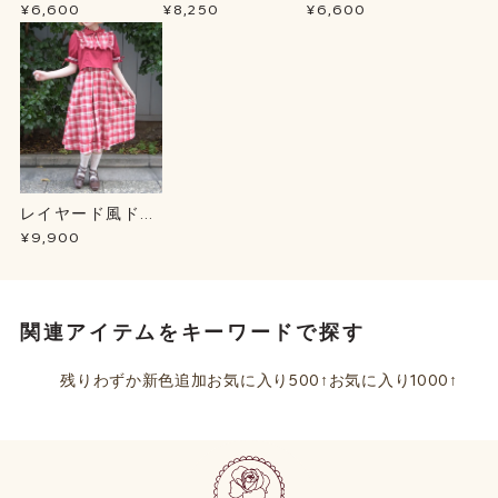
プＢＬ
ース
ーカー
¥6,600
¥8,250
¥6,600
レイヤード風ドッ
キングＯＰ
¥9,900
関連アイテムをキーワードで探す
残りわずか
新色追加
お気に入り500↑
お気に入り1000↑