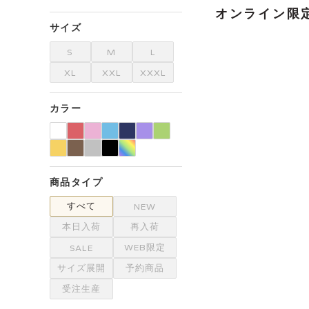
オンライン限
サイズ
S
M
L
XL
XXL
XXXL
カラー
商品タイプ
すべて
NEW
本日入荷
再入荷
WEB限定
SALE
サイズ展開
予約商品
受注生産