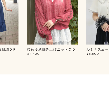
薇刺繍ＯＰ
接触冷感編み上げニットＣＤ
ルミナスムー
¥4,400
¥5,500