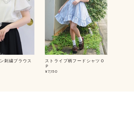
ン刺繍ブラウス
ストライプ柄フードシャツＯ
ドロス
¥6,600
Ｐ
¥7,150