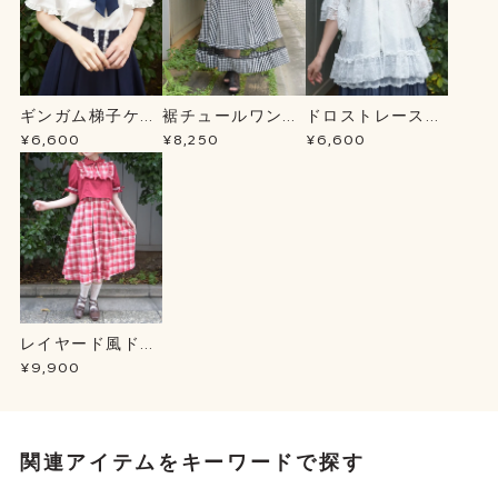
ギンガム梯子ケー
裾チュールワンピ
ドロストレースパ
プＢＬ
ース
ーカー
¥6,600
¥8,250
¥6,600
レイヤード風ドッ
キングＯＰ
¥9,900
関連アイテムをキーワードで探す