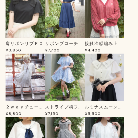
肩リボンリブＰＯ
リボンブローチ薔
接触冷感編み上げ
薇刺繍ＯＰ
ニットＣＤ
¥3,850
¥7,700
¥4,400
２ｗａｙチュール
ストライプ柄フー
ルミナスムーン刺
チュニック
ドシャツＯＰ
繍ブラウス
¥8,800
¥7,150
¥5,500