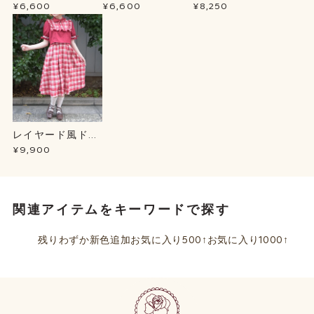
プＢＬ
ーカー
ース
¥6,600
¥6,600
¥8,250
レイヤード風ドッ
キングＯＰ
¥9,900
関連アイテムをキーワードで探す
残りわずか
新色追加
お気に入り500↑
お気に入り1000↑