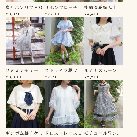
肩リボンリブＰＯ
リボンブローチ薔
接触冷感編み上げ
薇刺繍ＯＰ
ニットＣＤ
¥3,850
¥7,700
¥4,400
２ｗａｙチュール
ストライプ柄フー
ルミナスムーン刺
チュニック
ドシャツＯＰ
繍ブラウス
¥8,800
¥7,150
¥5,500
ギンガム梯子ケー
ドロストレースパ
裾チュールワンピ