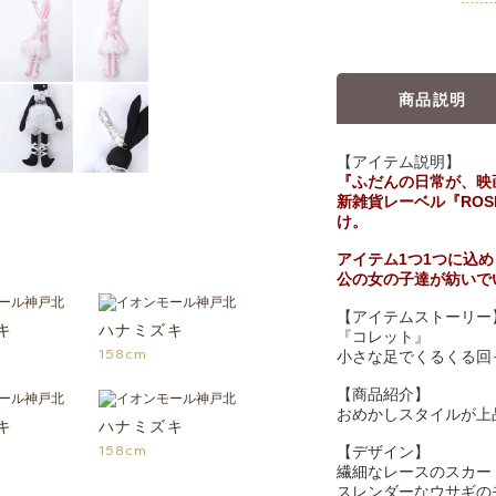
商品説明
【アイテム説明】
『ふだんの日常が、映
新雑貨レーベル『ROS
け。
アイテム1つ1つに込
公の女の子達が紡いで
【アイテムストーリー
キ
ハナミズキ
『コレット』
158cm
小さな足でくるくる回
【商品紹介】
おめかしスタイルが上
キ
ハナミズキ
158cm
【デザイン】
繊細なレースのスカー
スレンダーなウサギの