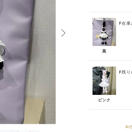
在庫
F
黒
残り
F
ピンク
A