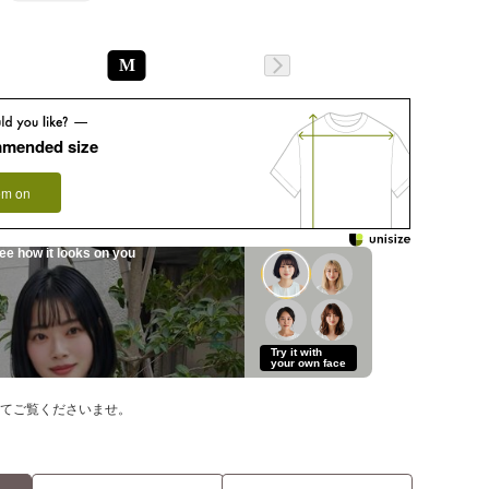
M
mmended size
tem on
ee how it looks on you
Try it with
your own face
てご覧くださいませ。