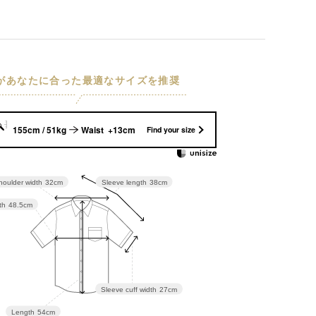
Iがあなたに合った最適なサイズを推奨
155cm / 51kg
Waist +13cm
Find your size
houlder width
32cm
Sleeve length
38cm
th
48.5cm
Sleeve cuff width
27cm
Length
54cm