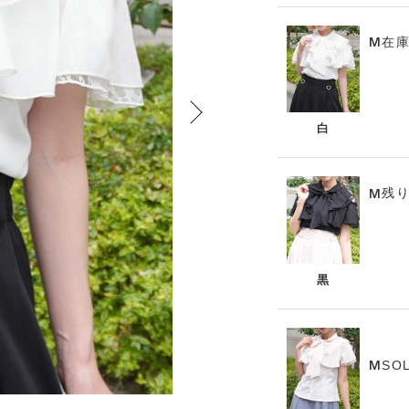
在
M
白
残
M
黒
SO
M