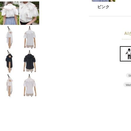
ピンク
A
S
Wid