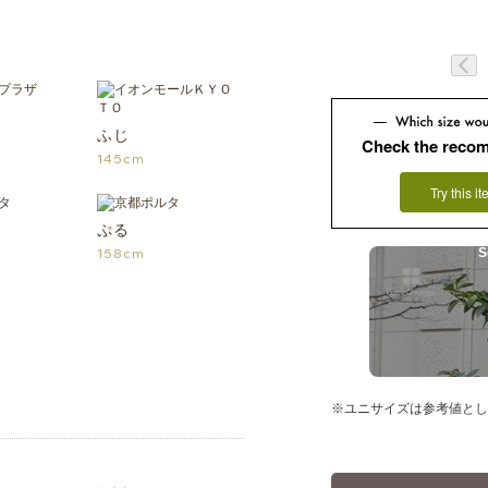
ふじ
Check the reco
145cm
Try this i
ぷる
158cm
S
※ユニサイズは参考値とし