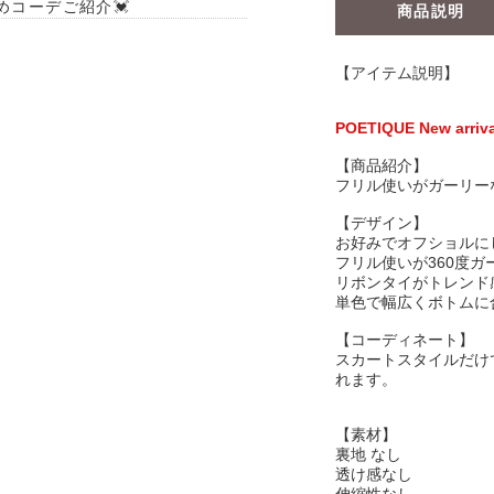
すめコーデご紹介💓
商品説明
【アイテム説明】
POETIQUE New arriv
【商品紹介】
フリル使いがガーリー
【デザイン】
お好みでオフショルに
フリル使いが360度
リボンタイがトレンド
単色で幅広くボトムに
【コーディネート】
スカートスタイルだけ
れます。
【素材】
裏地 なし
透け感なし
伸縮性なし