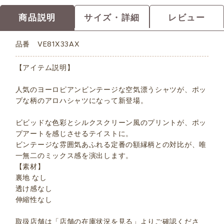
商品説明
サイズ・詳細
レビュー
品番
VE81X33AX
【アイテム説明】
人気のヨーロピアンビンテージな空気漂うシャツが、ポッ
プな柄のアロハシャツになって新登場。
ビビッドな色彩とシルクスクリーン風のプリントが、ポッ
プアートを感じさせるテイストに。
ビンテージな雰囲気あふれる定番の額縁柄との対比が、唯
一無二のミックス感を演出します。
【素材】
裏地 なし
透け感なし
伸縮性なし
取扱店舗は「店舗の在庫状況を見る」よりご確認くださ