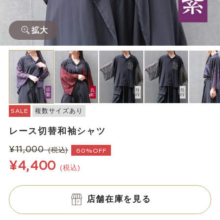
拡大
SALE
複数サイズあり
レース切替和袖シャツ
¥11,000
(税込)
60%OFF
¥4,400
(税込)
店舗在庫を見る