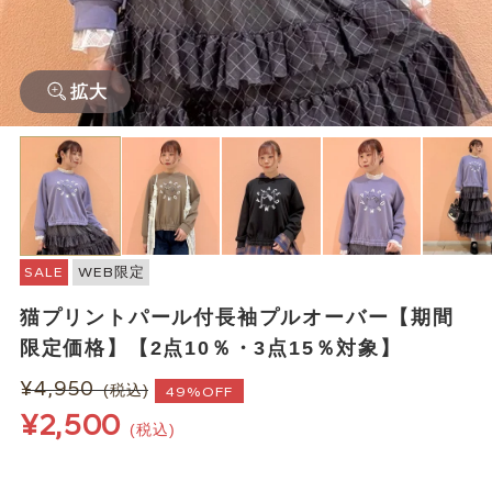
拡大
SALE
WEB限定
猫プリントパール付長袖プルオーバー【期間
限定価格】【2点10％・3点15％対象】
¥4,950
(税込)
49%OFF
¥2,500
(税込)