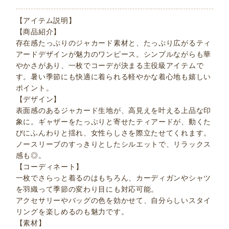
【アイテム説明】
【商品紹介】
存在感たっぷりのジャカード素材と、たっぷり広がるティ
アードデザインが魅力のワンピース。シンプルながらも華
やかさがあり、一枚でコーデが決まる主役級アイテムで
す。暑い季節にも快適に着られる軽やかな着心地も嬉しい
ポイント。
【デザイン】
表面感のあるジャカード生地が、高見えを叶える上品な印
象に。ギャザーをたっぷりと寄せたティアードが、動くた
びにふんわりと揺れ、女性らしさを際立たせてくれます。
ノースリーブのすっきりとしたシルエットで、リラックス
感も◎。
【コーディネート】
一枚でさらっと着るのはもちろん、カーディガンやシャツ
を羽織って季節の変わり目にも対応可能。
アクセサリーやバッグの色を効かせて、自分らしいスタイ
リングを楽しめるのも魅力です。
【素材】