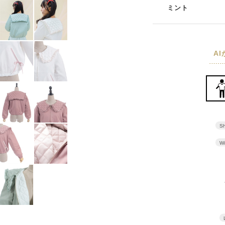
ミント
A
Sh
Wi