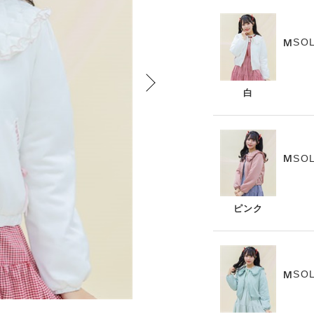
SO
M
白
SO
M
ピンク
SO
M