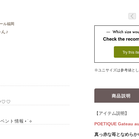
ゃん♪
Check the reco
Try this i
※ユニサイズは参考値とし
商品説明
中♡♡
【アイテム説明】
ベント情報⋆˙⟡
POETIQUE Gateau aux
真っ赤な苺となめらか