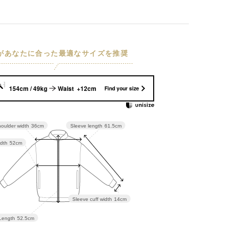
Iがあなたに合った最適なサイズを推奨
154cm / 49kg
Waist +12cm
Find your size
Sleeve length
61.5cm
oulder width
36cm
dth
52cm
Sleeve cuff width
14cm
Length
52.5cm