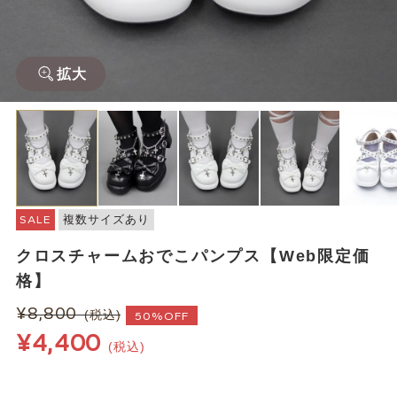
拡大
SALE
複数サイズあり
クロスチャームおでこパンプス【Web限定価
格】
¥8,800
(税込)
50%OFF
¥4,400
(税込)