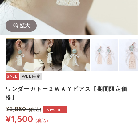
拡大
SALE
WEB限定
ワンダーガトー２ＷＡＹピアス【期間限定価
格】
¥3,850
(税込)
61%OFF
¥1,500
(税込)