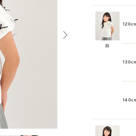
120c
白
130c
140c