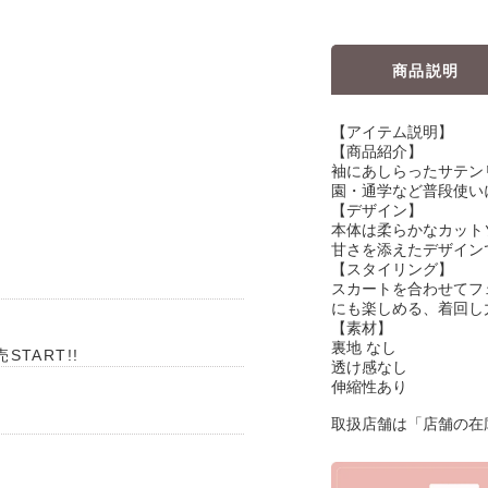
商品説明
【アイテム説明】
【商品紹介】
袖にあしらったサテン
園・通学など普段使い
【デザイン】
本体は柔らかなカット
甘さを添えたデザイン
【スタイリング】
スカートを合わせてフ
にも楽しめる、着回し
【素材】
裏地 なし
TART!!
透け感なし
伸縮性あり
取扱店舗は「店舗の在