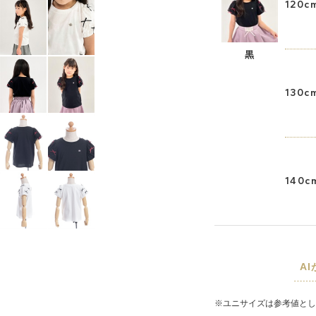
120c
黒
130c
140c
A
※ユニサイズは参考値とし