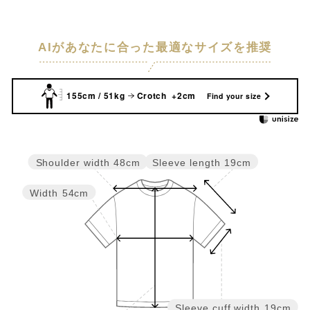
AIがあなたに合った最適なサイズを推奨
155cm / 51kg
Crotch +2cm
Find your size
Sleeve length
19cm
Shoulder width
48cm
Width
54cm
Sleeve cuff width
19cm