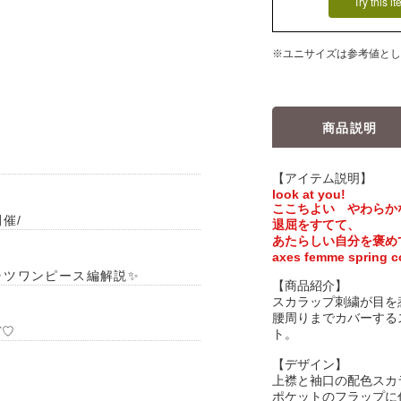
Try this i
※ユニサイズは参考値とし
商品説明
【アイテム説明】
look at you!
ここちよい やわらか
開催/
退屈をすてて、
あたらしい自分を褒め
axes femme spring co
シャツワンピース編解説✨
【商品紹介】
スカラップ刺繍が目を
腰周りまでカバーする
デ♡
ト。
【デザイン】
上襟と袖口の配色スカ
ポケットのフラップに