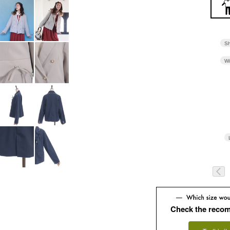
Sh
Wi
Check the reco