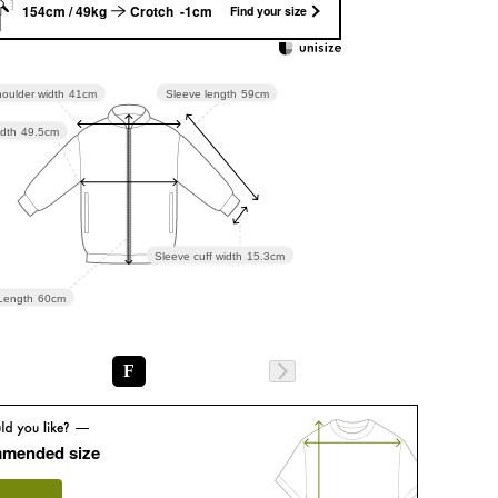
154cm / 49kg
Crotch -1cm
Find your size
Sleeve length
59cm
oulder width
41cm
dth
49.5cm
Sleeve cuff width
15.3cm
Length
60cm
F
mmended size