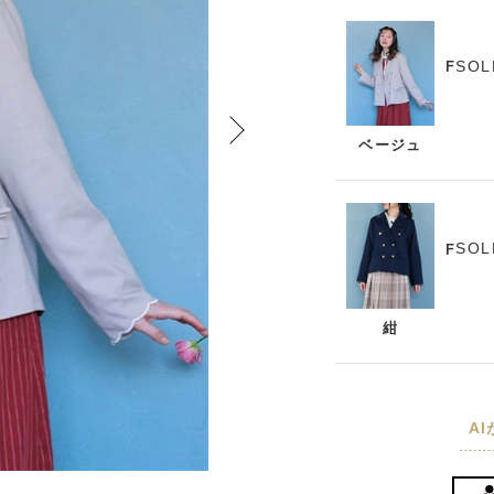
SOL
F
ベージュ
SOL
F
紺
A