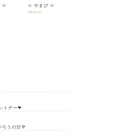
 ≫
≪ やまぴ ≫
163cm
ントデー❤︎
がろうの日🌹