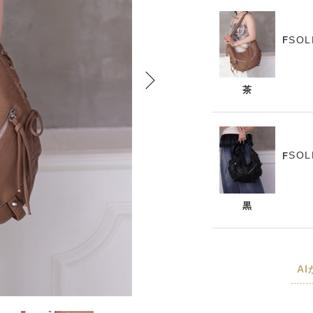
SOL
F
茶
SOL
F
黒
A