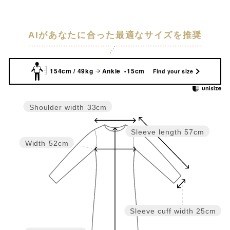
AIがあなたに合った最適なサイズを推奨
154cm / 49kg
Ankle -15cm
Find your size
Shoulder width
33cm
Sleeve length
57cm
Width
52cm
Sleeve cuff width
25cm