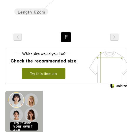
Length
62cm
F
Check the recommended size
Try this item on
See how it looks on you
Try it with
your own f
ace