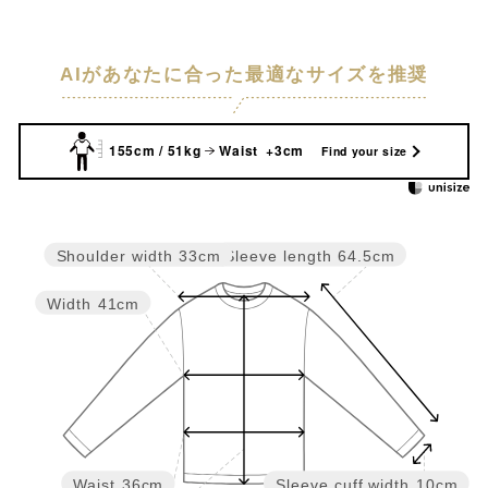
AIがあなたに合った最適なサイズを推奨
155cm / 51kg
Waist +3cm
Find your size
Sleeve length
64.5cm
Shoulder width
33cm
Width
41cm
Waist
36cm
Sleeve cuff width
10cm