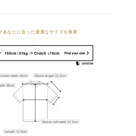
Iがあなたに合った最適なサイズを推奨
155cm / 51kg
Crotch +10cm
Find your size
Sleeve length
21.5cm
houlder width
48cm
idth
56cm
Sleeve cuff width
21.5cm
Length
71.5cm