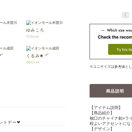
ゆみころ
Check the reco
155cm
Try this i
*ﾟ
くるみ❀.*ﾟ
160cm
※ユニサイズは参考値とし
商品説明
【アイテム説明】
【商品紹介】
袖口のチャイナ釦×ラ
ントデー❤︎
程よいアクセントにな
【デザイン】