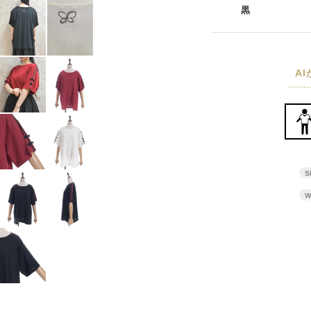
黒
A
S
W