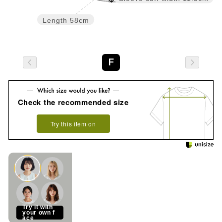
Length
58cm
F
Check the recommended size
Try this item on
See how it looks on you
Try it with
your own f
ace