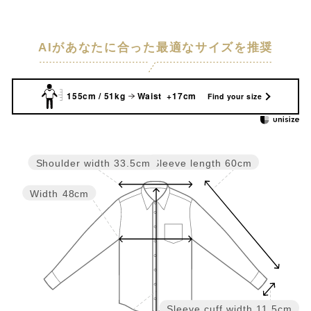
AIがあなたに合った最適なサイズを推奨
155cm / 51kg
Waist +17cm
Find your size
Sleeve length
60cm
Shoulder width
33.5cm
Width
48cm
Sleeve cuff width
11.5cm