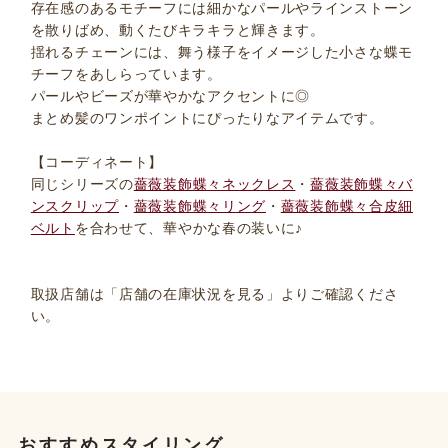
存在感のあるモチーフには細かなパールやラインストーン
を散りばめ、動くたびキラキラと輝きます。
揺れるチェーンには、舞う様子をイメージした小さな蝶モ
チーフをあしらっています。
パールやビーズが華やかなアクセントに◎
まとめ髪のワンポイントにぴったりなアイテムです。
【コーディネート】
同じシリーズの
薔薇装飾蝶々ネックレス
・
薔薇装飾蝶々バ
ンスクリップ
・
薔薇装飾蝶々リング
・
薔薇装飾蝶々合皮細
ベルト
を合わせて、華やかな春の装いに♪
取扱店舗は「店舗の在庫状況を見る」よりご確認くださ
い。
おすすめスタイリング