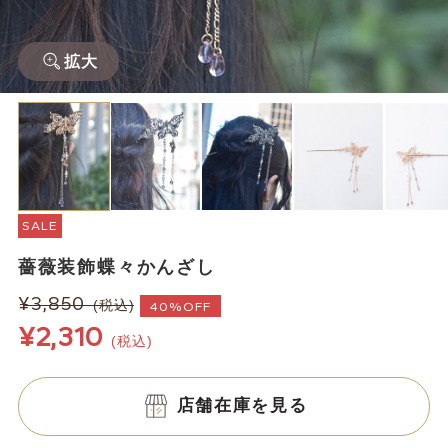
拡大
SALE
薔薇装飾蝶々かんざし
¥3,850
(税込)
40%OFF
¥2,310
(税込)
店舗在庫を見る