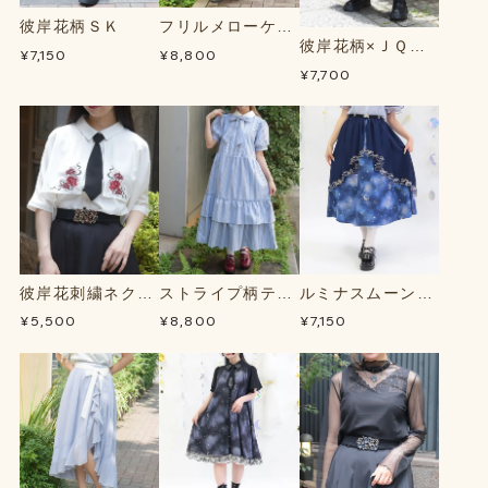
彼岸花柄ＳＫ
フリルメローケー
彼岸花柄×ＪＱパ
プワンピース
¥7,150
¥8,800
ンツ
¥7,700
彼岸花刺繍ネクタ
ストライプ柄ティ
ルミナスムーン柄
イＢＬ
アードＯＰ
２ＷＡＹＳＫ
¥5,500
¥8,800
¥7,150