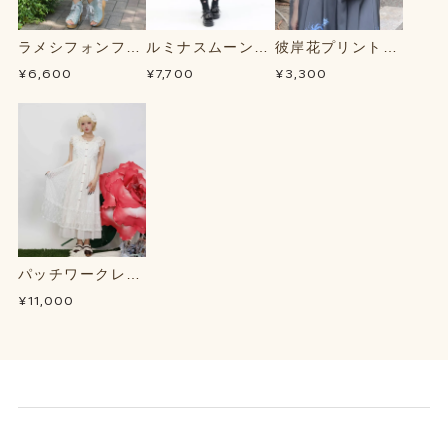
ラメシフォンフリ
ルミナスムーン柄
彼岸花プリントシ
ルＳＫ
ワンピース
アートップス
¥6,600
¥7,700
¥3,300
パッチワークレー
スＯＰ
¥11,000