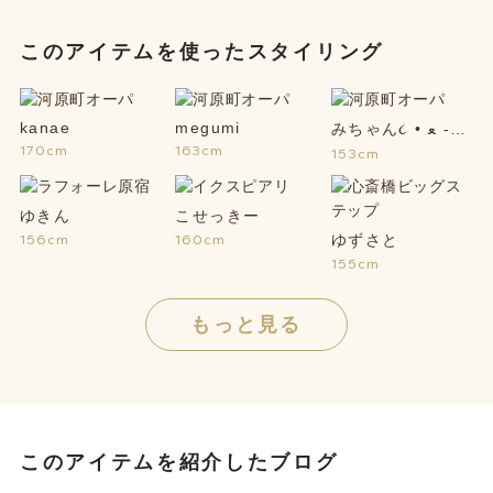
このアイテムを使ったスタイリング
kanae
megumi
みちゃん૮ • ﻌ -
170cm
163cm
153cm
აྀི
ゆきん
こせっきー
ゆずさと
156cm
160cm
155cm
もっと見る
このアイテムを紹介したブログ