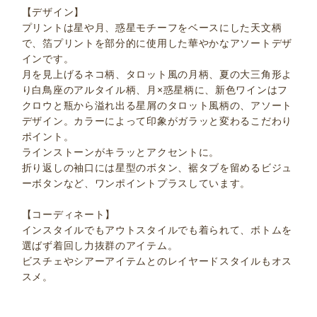
【デザイン】
プリントは星や月、惑星モチーフをベースにした天文柄
で、箔プリントを部分的に使用した華やかなアソートデザ
インです。
月を見上げるネコ柄、タロット風の月柄、夏の大三角形よ
り白鳥座のアルタイル柄、月×惑星柄に、新色ワインはフ
クロウと瓶から溢れ出る星屑のタロット風柄の、アソート
デザイン。カラーによって印象がガラッと変わるこだわり
ポイント。
ラインストーンがキラッとアクセントに。
折り返しの袖口には星型のボタン、裾タブを留めるビジュ
ーボタンなど、ワンポイントプラスしています。
【コーディネート】
インスタイルでもアウトスタイルでも着られて、ボトムを
選ばず着回し力抜群のアイテム。
ビスチェやシアーアイテムとのレイヤードスタイルもオス
スメ。