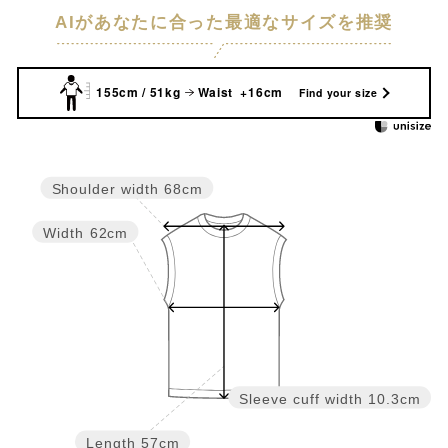
AIがあなたに合った最適なサイズを推奨
155cm / 51kg
Waist +16cm
Find your size
Shoulder width
68cm
Width
62cm
Sleeve cuff width
10.3cm
Length
57cm