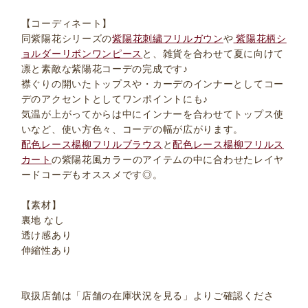
【コーディネート】
同紫陽花シリーズの
紫陽花刺繍フリルガウン
や
紫陽花柄シ
ョルダーリボンワンピース
と、雑貨を合わせて夏に向けて
凛と素敵な紫陽花コーデの完成です♪
襟ぐりの開いたトップスや・カーデのインナーとしてコー
デのアクセントとしてワンポイントにも♪
気温が上がってからは中にインナーを合わせてトップス使
いなど、使い方色々、コーデの幅が広がります。
配色レース楊柳フリルブラウス
と
配色レース楊柳フリルス
カート
の紫陽花風カラーのアイテムの中に合わせたレイヤ
ードコーデもオススメです◎。
【素材】
裏地 なし
透け感あり
伸縮性あり
取扱店舗は「店舗の在庫状況を見る」よりご確認くださ