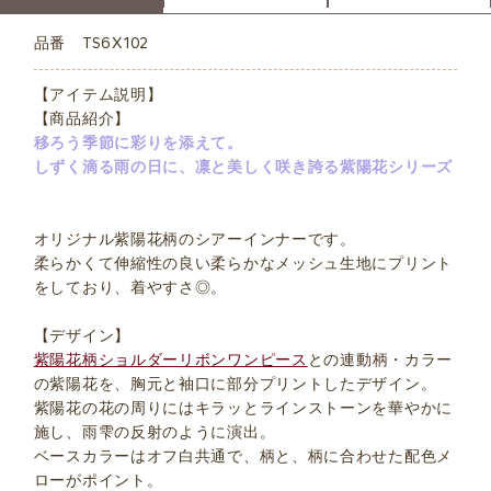
品番
TS6X102
【アイテム説明】
【商品紹介】
移ろう季節に彩りを添えて。
しずく滴る雨の日に、凛と美しく咲き誇る紫陽花シリーズ
オリジナル紫陽花柄のシアーインナーです。
柔らかくて伸縮性の良い柔らかなメッシュ生地にプリント
をしており、着やすさ◎。
【デザイン】
紫陽花柄ショルダーリボンワンピース
との連動柄・カラー
の紫陽花を、胸元と袖口に部分プリントしたデザイン。
紫陽花の花の周りにはキラッとラインストーンを華やかに
施し、雨雫の反射のように演出。
ベースカラーはオフ白共通で、柄と、柄に合わせた配色メ
ローがポイント。