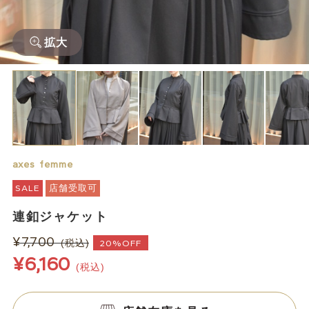
拡大
axes femme
SALE
店舗受取可
連釦ジャケット
¥7,700
(税込)
20%OFF
¥6,160
(税込)