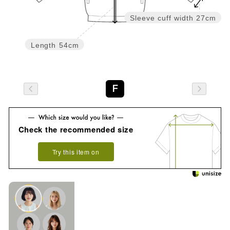
Sleeve cuff width
27cm
Length
54cm
F
Check the recommended size
Try this item on
See how it looks on you