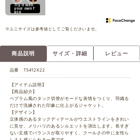
Try it with
your own f
ace
※ユニサイズは参考値としてご覧くださいませ。
商品説明
サイズ・詳細
レビュー
品番
TS412X22
【アイテム説明】
【商品紹介】
ペプラム風のタック切替がモードな表情をつくり、羽織る
だけで洗練された印象に仕上がるジャケット。
【デザイン】
立体感のあるタックディテールがウエストラインをきれい
に見せ、メリハリのあるシルエットを演出します。長すぎ
ない丈感でバランスが取りやすく、クールさの中に女性ら
しさも感じられる一着です。