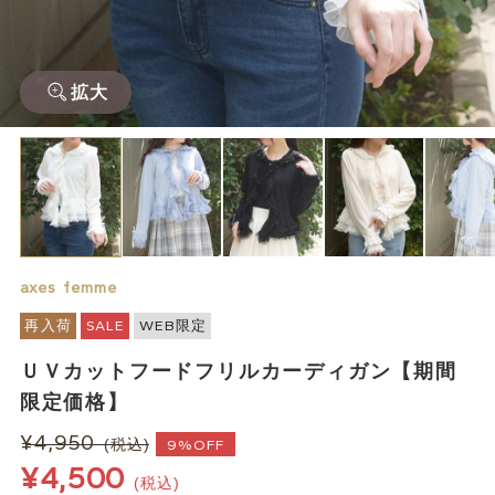
拡大
axes femme
再入荷
SALE
WEB限定
ＵＶカットフードフリルカーディガン【期間
限定価格】
¥4,950
(税込)
9%OFF
¥4,500
(税込)