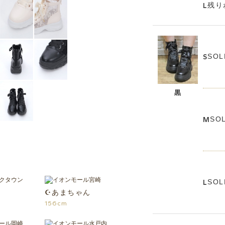
残り
L
SOL
S
黒
SO
M
SOL
L
☪あまちゃん
156cm