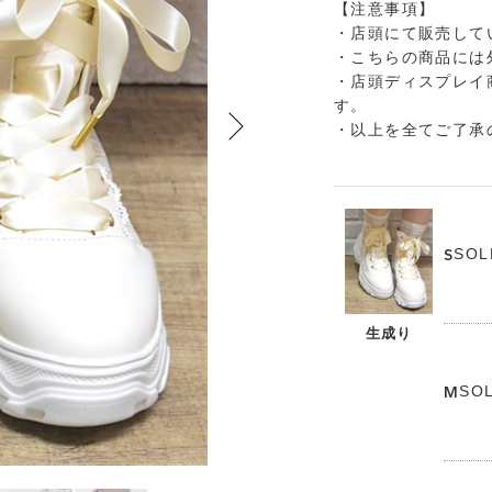
【注意事項】
・店頭にて販売して
・こちらの商品には
・店頭ディスプレイ
す。
・以上を全てご了承
SOL
S
生成り
SO
M