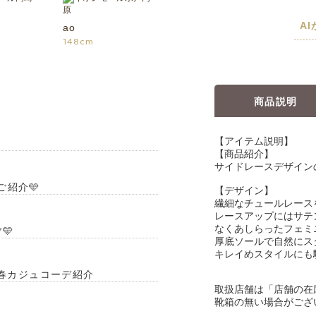
A
ao
148cm
商品説明
【アイテム説明】
【商品紹介】
サイドレースデザイン
ご紹介🩵
【デザイン】
繊細なチュールレース
レースアップにはサテ
なくあしらったフェミ
🩵
厚底ソールで自然にス
キレイめスタイルにも
︎＆春カジュコーデ紹介
取扱店舗は「店舗の在
靴箱の無い場合がござ