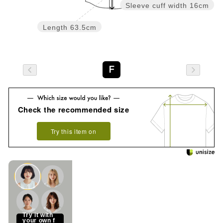
Sleeve cuff width
16cm
Length
63.5cm
F
Check the recommended size
Try this item on
See how it looks on you
Try it with
your own f