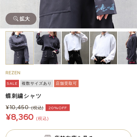
拡大
REZEN
SALE
複数サイズあり
店舗受取可
蝶刺繍シャツ
¥10,450
(税込)
20%OFF
¥8,360
(税込)